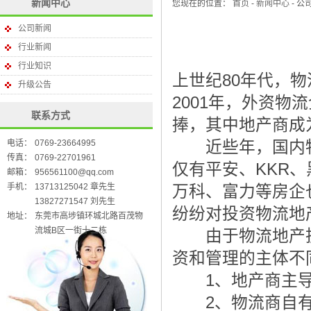
新闻中心
您现在的位置：
首页
-
新闻中心
- 公
公司新闻
行业新闻
行业知识
上世纪80年代，
升级公告
2001年，外资
联系方式
捧，其中地产商成
电话：
0769-23664995
近些年，国内物
传真：
0769-22701961
仅有平安、KKR
邮箱：
956561100@qq.com
手机：
13713125042 章先生
万科、富力等房企
13827271547 刘先生
纷纷对投资物流地
地址：
东莞市高埗镇环城北路百茂物
流城B区一街十二栋
由于物流地产投
资和管理的主体不
1、地产商主导
2、物流商自有