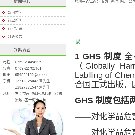
新闻中心
您现在的位置：
首页
-
新闻中心
- 公
公司新闻
行业新闻
行业知识
升级公告
联系方式
1 GHS 制度
全
电话：
0769-23664995
（Globally Harm
传真：
0769-22701961
Lablling of 
邮箱：
956561100@qq.com
手机：
13713125042 章先生
合国正式出版，因
13827271547 刘先生
地址：
东莞市高埗镇环城北路百茂物
GHS 制度包括
流城B区一街十二栋
——对化学品危
——对化学品危